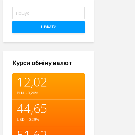
ШУКАТИ
Курси обміну валют
12,02
PLN
–0,20
%
44,65
USD
–0,29
%
51,62