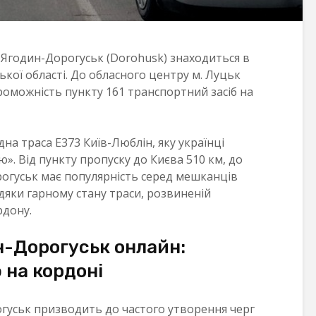
Ягодин-Дорогуськ (Dorohusk) знаходиться в
ої області. До обласного центру м. Луцьк
роможність пункту 161 транспортний засіб на
а траса Е373 Київ-Люблін, яку українці
. Від пункту пропуску до Києва 510 км, до
огуськ має популярність серед мешканців
дяки гарному стану траси, розвиненій
рдону.
-Дорогуськ онлайн:
 на кордоні
гуськ призводить до частого утворення черг