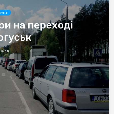
АМЕРИ
ри на переході
огуськ
глядів