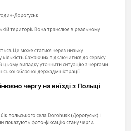
ькій території. Вона транслює в реальному
ється. Це може статися через низьку
у кількість бажаючих підключитися до сервісу
В цьому випадку уточнити ситуацію з чергами
ської обласної держадміністрації.
нюємо чергу на виїзді з Польщі
бік польського села Dorohusk (Дорогуськ) і
они показують фото-фіксацію стану черги.