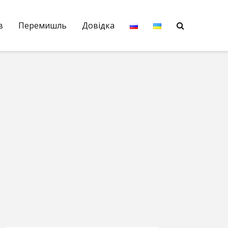
в
Перемишль
Довідка