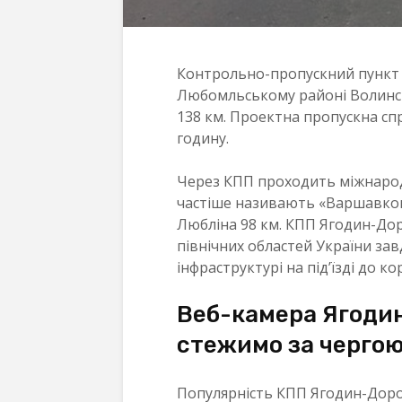
Контрольно-пропускний пункт 
Любомльському районі Волинськ
138 км. Проектна пропускна сп
годину.
Через КПП проходить міжнародн
частіше називають «Варшавкою»
Любліна 98 км. КПП Ягодин-Дор
північних областей України зав
інфраструктурі на під’їзді до ко
Веб-камера Ягодин
стежимо за чергою
Популярність КПП Ягодин-Доро