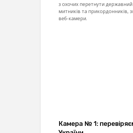
з охочих перетнути державний 
митників та прикордонників, з
веб-камери.
Камера № 1: перевіряєм
України