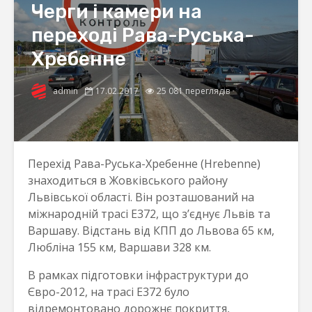
Черги і камери на
переході Рава-Руська-
Хребенне
admin
17.02.2017
25 081 переглядів
Перехід Рава-Руська-Хребенне (Hrebenne)
знаходиться в Жовківського району
Львівської області. Він розташований на
міжнародній трасі Е372, що з’єднує Львів та
Варшаву. Відстань від КПП до Львова 65 км,
Любліна 155 км, Варшави 328 км.
В рамках підготовки інфраструктури до
Євро-2012, на трасі Е372 було
відремонтовано дорожнє покриття,