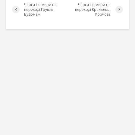
Черги і камери на
Черги і камери на
переході Грушів-
переході Краківець-
Будомеж
Корчова