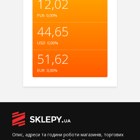
12,02
PLN
0,00
%
44,65
USD
0,00
%
51,62
EUR
0,00
%
Опис, адреси та години роботи магазинів, торгових