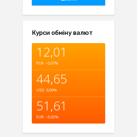
Курси обміну валют
12,01
PLN
–0,07
%
44,65
USD
0,00
%
51,61
EUR
–0,02
%