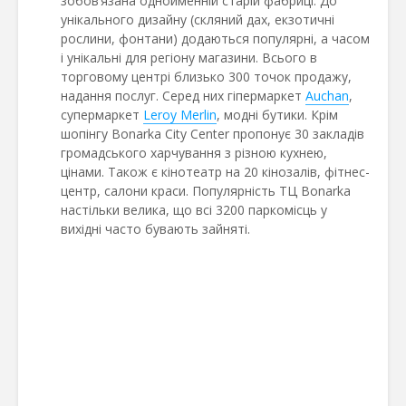
зобов’язана однойменній старій фабриці. До
унікального дизайну (скляний дах, екзотичні
рослини, фонтани) додаються популярні, а часом
і унікальні для регіону магазини. Всього в
торговому центрі близько 300 точок продажу,
надання послуг. Серед них гіпермаркет
Auchan
,
супермаркет
Leroy Merlin
, модні бутики. Крім
шопінгу Bonarka City Center пропонує 30 закладів
громадського харчування з різною кухнею,
цінами. Також є кінотеатр на 20 кінозалів, фітнес-
центр, салони краси. Популярність ТЦ Bonarka
настільки велика, що всі 3200 паркомісць у
вихідні часто бувають зайняті.