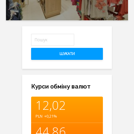
ШУКАТИ
Курси обміну валют
12,02
PLN
+0,21
%
44,86