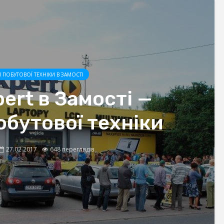
 ПОБУТОВОЇ ТЕХНІКИ В ЗАМОСТІ
ert в Замості —
обутової техніки
27.02.2017
648 переглядів