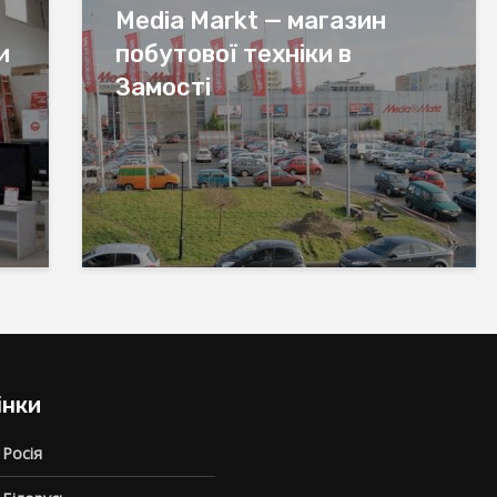
Media Markt — магазин
и
побутової техніки в
Замості
інки
 Росія