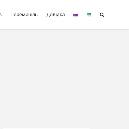
в
Перемишль
Довідка