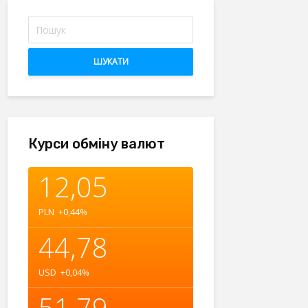
ШУКАТИ
Курси обміну валют
12,05
PLN
+0,44
%
44,78
USD
+0,04
%
51,79