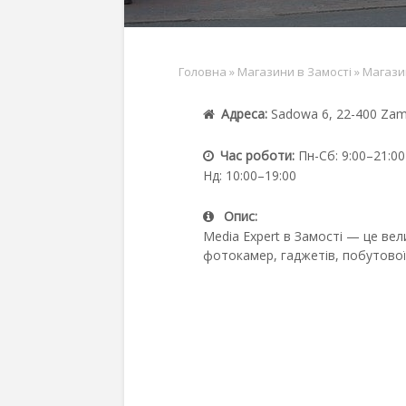
Головна
»
Магазини в Замості
»
Магазин
Адреса:
Sadowa 6, 22-400 Za
Час роботи:
Пн-Сб: 9:00–21:00
Нд: 10:00–19:00
Опис:
Media Expert в Замості — це вел
фотокамер, гаджетів, побутової 