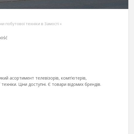
и побутової техніки в Замості
»
mość
икий асортимент телевізорів, комп’ютерів,
техніки. Ціни доступні. Є товари відомих брендів.