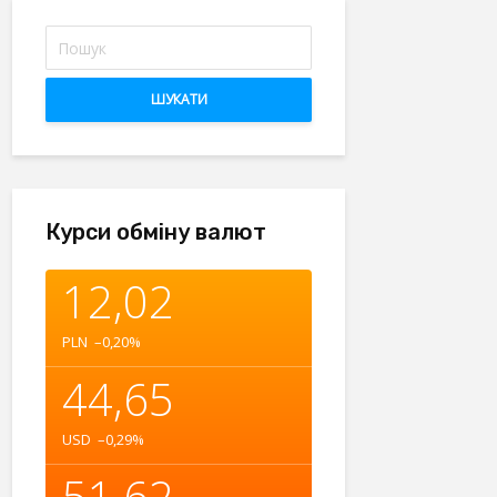
ШУКАТИ
Курси обміну валют
12,02
PLN
–0,20
%
44,65
USD
–0,29
%
51,62