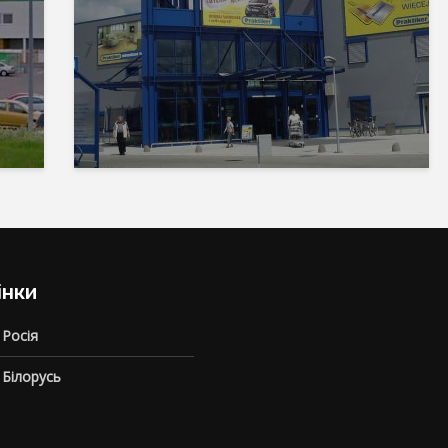
інки
 Росія
 Білорусь