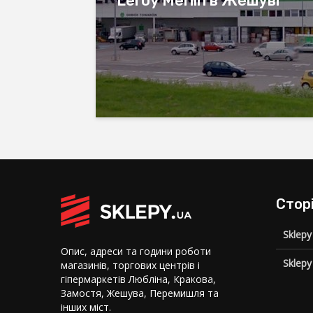
Leroy Merlin в Жешуві
Стор
Sklepy
Опис, адреси та години роботи
Sklepy
магазинів, торгових центрів і
гіпермаркетів Любліна, Кракова,
Замостя, Жешува, Перемишля та
інших міст.