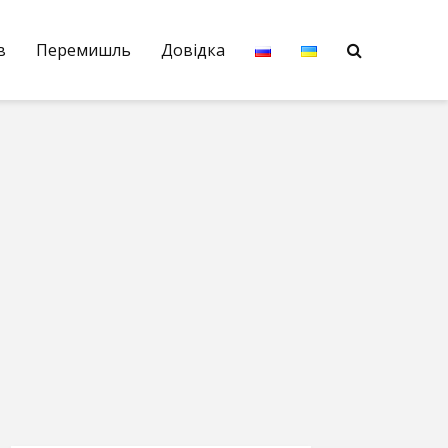
в
Перемишль
Довідка