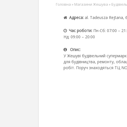
Головна
»
Магазини Жешува
»
Будівел
Адреса:
аl. Tadeusza Rejtana, 
Час роботи:
Пн-Сб: 07:00 – 21
Нд: 09:00 – 20:00
Опис:
У Жешуві будівельний супермарк
для будівництва, ремонту, облаш
робіт. Поруч знаходяться ТЦ NO