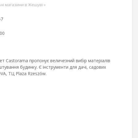
ьні магазини в Жешуві
»
67
:00
ет Castorama пропонує величезний вибір матеріалів
тування будинку. Є інструменти для дачі, садових
VA, ТЦ Plaza Rzeszów.