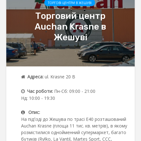
ТОРГОВІ ЦЕНТРИ В ЖЕШУВІ
Торговий центр
Auchan Krasne в
Жешуві
Адреса:
ul. Krasne 20 B
Час роботи:
Пн-Сб: 09:00 - 21:00
Нд: 10:00 - 19:30
Опис:
На під’їзді до Жешува по трасі E40 розташований
Auchan Krasne (площа 11 тис. кв. метрів), в якому
розмістилися однойменний супермаркет, багато
бутиків (Ryłko, La Vantil, Martes Sport, ССС,