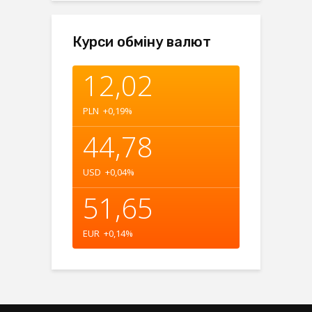
Курси обміну валют
12,02
PLN
+0,19
%
44,78
USD
+0,04
%
51,65
EUR
+0,14
%